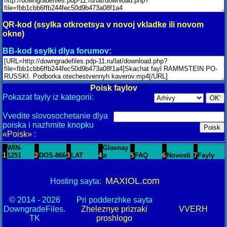
QR-kod (ssylka otkroetsya v novoj vkladke ili novom
okne)
BB-kod ssylki dlya forumov:
Poisk faylov
Pokazat fayly iz kategorii:
Vvedite slovosochetanie dlya
poiska i nazhmite knopku
«Poisk»
:
WIN-
Glavnay
1
1251
2
DOS-866
3
LAT
4
a
5
FAQ
6
Novosti
7
Fayly
MAXIOL.com
Hosting sayta:
© 2014 - 2026
Pri podderzhke sayta
DowngradeFiles.
Zheleznye prizraki
VVERH
TK
proshlogo