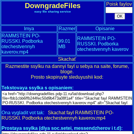
DowngradeFiles
Poisk faylov
easy file sharing service
Imya
Razmer
Opisanie
RAMMSTEIN PO-
RAMMSTEIN PO-
RUSSKI. Podborka
99.01
RUSSKI. Podborka
otechestvennyh
MB
otechestvennyh kaverov
kaverov.mp4
Skachat'
Razmestite ssylku na dannyi fayl u sebya na saite, forume,
bloge.
Prosto skopiruyte sleduyushii kod:
Tekstovaya ssylka s opisaniem:
Ona vygladit vot tak:
Skachat fayl RAMMSTEIN PO-
RUSSKI. Podborka otechestvennyh kaverov.mp4
Prostaya ssylka (dlya soc.setei, messendzherov i t.d):