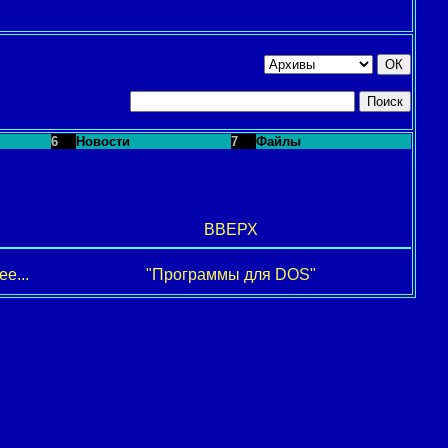
6
Новости
7
Файлы
ВВЕРХ
е...
"Программы для DOS"