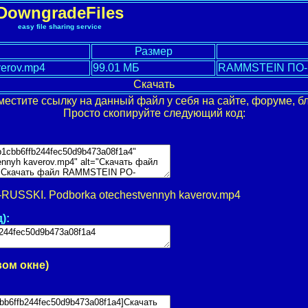
DowngradeFiles
easy file sharing service
Размер
erov.mp4
99.01 МБ
RAMMSTEIN ПО-Р
Скачать
местите ссылку на данный файл у себя на сайте, форуме, бл
Просто скопируйте следующий код:
USSKI. Podborka otechestvennyh kaverov.mp4
):
вом окне)