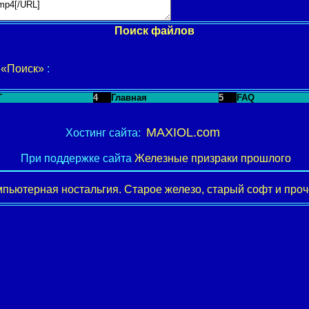
Поиск файлов
у
«Поиск»
:
T
4
Главная
5
FAQ
MAXIOL.com
Хостинг сайта:
При поддержке сайта
Железные призраки прошлого
пьютерная ностальгия. Старое железо, старый софт и проче