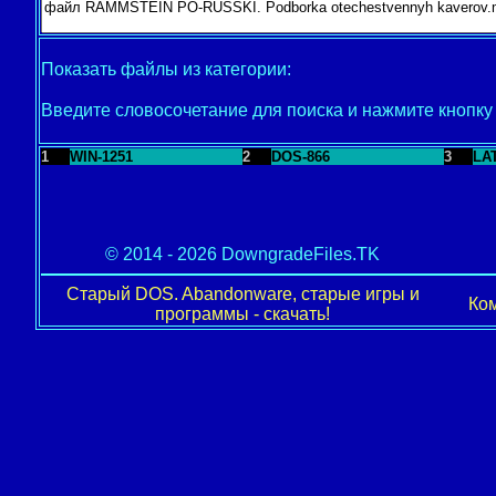
Показать файлы из категории:
Введите словосочетание для поиска и нажмите кнопк
1
WIN-1251
2
DOS-866
3
LA
© 2014 - 2026 DowngradeFiles.TK
Старый DOS. Abandonware, старые игры и
Ком
программы - скачать!