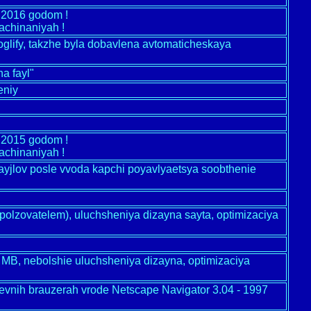
m 2016 godom !
achinaniyah !
eroglify, takzhe byla dobavlena avtomaticheskaya
a fayl"
eniy
m 2015 godom !
achinaniyah !
ayjlov posle vvoda kapchi poyavlyaetsya soobthenie
o polzovatelem), uluchsheniya dizayna sayta, optimizaciya
500 MB, nebolshie uluchsheniya dizayna, optimizaciya
evnih brauzerah vrode Netscape Navigator 3.04 - 1997