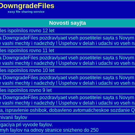
DowngradeFiles
easy file sharing service
Novosti sayjta
s ispolnilos rovno 12 let
ka DowngradeFiles pozdravlyaet vseh posetitelei sayta s Novy
 vashi mechty i nadezhdy ! Uspehov v delah i udachi vo vseh n
s ispolnilos rovno 11 let
ka DowngradeFiles pozdravlyaet vseh posetitelei sayta s Novy
 vashi mechty i nadezhdy ! Uspehov v delah i udachi vo vseh n
s ispolnilos rovno 10 let
ka DowngradeFiles pozdravlyaet vseh posetitelei sayta s Novy
 vashi mechty i nadezhdy ! Uspehov v delah i udachi vo vseh n
s ispolnilos rovno 9 let
ka DowngradeFiles pozdravlyaet vseh posetitelei sayta s Novy
 vashi mechty i nadezhdy ! Uspehov v delah i udachi vo vseh n
na, ispravlenie oshibok, dobavleno avtomaticheskoe sozdanie 
ivanii faylov
gaciya pri vyvode faylov.
myh faylov na odnoy stranice snizheno do 250