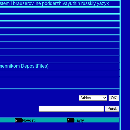
sistem i brauzerov, ne podderzhivayuthih russkiy yazyk
bmennikom DepositFiles)
6
Novosti
7
Fayly