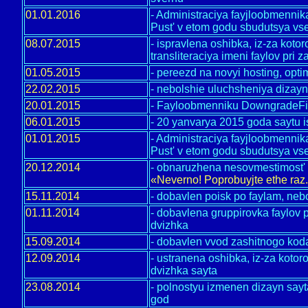
01.01.2016
- Administraciya fayjloobmenni
Pust' v etom godu sbudutsya vse
08.07.2015
- ispravlena oshibka, iz-za koto
transliteraciya imeni faylov pri 
01.05.2015
- pereezd na novyi hosting, opti
22.02.2015
- nebolshie uluchsheniya dizayn
20.01.2015
- Fayloobmenniku DowngradeFile
06.01.2015
- 20 yanvarya 2015 goda saytu i
01.01.2015
- Administraciya fayjloobmenni
Pust' v etom godu sbudutsya vse
20.12.2014
- obnaruzhena nesovmestimost' 
«Neverno! Poprobuyjte ethe raz
15.11.2014
- dobavlen poisk po faylam, neb
01.11.2014
- dobavlena gruppirovka faylov p
dvizhka
15.09.2014
- dobavlen vvod zashitnogo koda
12.09.2014
- ustranena oshibka, iz-za kotor
dvizhka sayta
23.08.2014
- polnostyu izmenen dizayn sayt
god