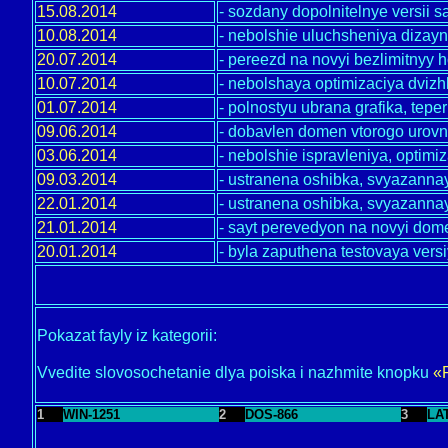
15.08.2014
- sozdany dopolnitelnye versii s
10.08.2014
- nebolshie uluchsheniya dizayn
20.07.2014
- pereezd na novyi bezlimitnyy
10.07.2014
- nebolshaya optimizaciya dvizh
01.07.2014
- polnostyu ubrana grafika, teper
09.06.2014
- dobavlen domen vtorogo urov
03.06.2014
- nebolshie ispravleniya, optimi
09.03.2014
- ustranena oshibka, svyazanna
22.01.2014
- ustranena oshibka, svyazanna
21.01.2014
- sayt perevedyon na novyi dom
20.01.2014
- byla zaputhena testovaya vers
Pokazat fayly iz kategorii:
Vvedite slovosochetanie dlya poiska i nazhmite knopku
«
1
WIN-1251
2
DOS-866
3
LA