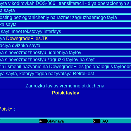
ayta v kodirovkah DOS-866 i transliteracii - dlya operacionnyh 
a sayta
 hosting bez ogranicheniy na razmer zagruzhaemogo fayla
ka sayta
 sayt imeet tekstovyy interfeys
nya
DowngradeFiles.TK
zaciya dvizhka sayta
ya s nevozmozhnostyu udaleniya faylov
ya s nevozmozhnostyu zagruzki faylov na sayt
en i smenil nazvanie na DowngradeFiles (po analogii s fayloo
iya sayta, kotoryy togda nazyvalsya RetroHost
Zagruzka faylov vremenno otkluchena.
Poisk faylov
Poisk»
:
T
4
Glavnaya
5
FAQ