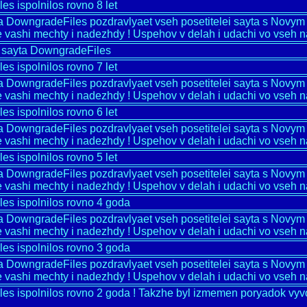
s ispolnilos rovno 8 let
ka DowngradeFiles pozdravlyaet vseh posetitelei sayta s Novy
 vashi mechty i nadezhdy ! Uspehov v delah i udachi vo vseh n
sayta DowngradeFiles
s ispolnilos rovno 7 let
ka DowngradeFiles pozdravlyaet vseh posetitelei sayta s Novy
 vashi mechty i nadezhdy ! Uspehov v delah i udachi vo vseh n
s ispolnilos rovno 6 let
ka DowngradeFiles pozdravlyaet vseh posetitelei sayta s Novy
 vashi mechty i nadezhdy ! Uspehov v delah i udachi vo vseh n
s ispolnilos rovno 5 let
ka DowngradeFiles pozdravlyaet vseh posetitelei sayta s Novy
 vashi mechty i nadezhdy ! Uspehov v delah i udachi vo vseh n
s ispolnilos rovno 4 goda
ka DowngradeFiles pozdravlyaet vseh posetitelei sayta s Novy
 vashi mechty i nadezhdy ! Uspehov v delah i udachi vo vseh n
s ispolnilos rovno 3 goda
ka DowngradeFiles pozdravlyaet vseh posetitelei sayta s Novy
 vashi mechty i nadezhdy ! Uspehov v delah i udachi vo vseh n
s ispolnilos rovno 2 goda ! Takzhe byl izmemen poryadok vyvod