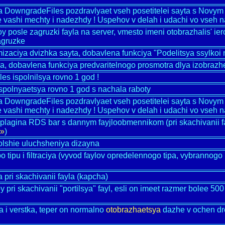
ka DowngradeFiles pozdravlyaet vseh posetitelei sayta s Novy
 vashi mechty i nadezhdy ! Uspehov v delah i udachi vo vseh n
roy posle zagruzki fayla na server, vmesto imeni otobrazhalis' i
zagruzke
mizaciya dvizhka sayta, dobavlena funkciya "Podelitsya ssylkoi n
a, dobavlena funkciya predvaritelnogo prosmotra dlya izobrazh
s ispolnilsya rovno 1 god !
spolnyaetsya rovno 1 god s nachala raboty
ka DowngradeFiles pozdravlyaet vseh posetitelei sayta s Novy
 vashi mechty i nadezhdy ! Uspehov v delah i udachi vo vseh n
plagina RDS bar s dannym fayjloobmennikom (pri skachivanii f
.»
)
olshie uluchsheniya dizayna
o tipu i filtraciya (vyvod faylov opredelennogo tipa, vybrannog
 pri skachivanii fayla (kapcha)
oy pri skachivanii "portilsya" fayl, esli on imeet razmer bolee 
a i verstka, teper on normalno
otobrazhaetsya
dazhe v ochen dr