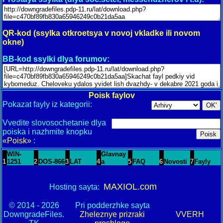
QR-kod (ssylka otkroetsya v novoj vkladke ili novom
okne)
BB-kod ssylki dlya forumov:
Poisk faylov
Pokazat fayly iz kategorii:
Vvedite slovosochetanie dlya
poiska i nazhmite knopku
«Poisk»
:
WIN-
Glavnay
1
1251
2
DOS-866
3
LAT
4
a
5
FAQ
6
Novosti
7
Fayly
MAXIOL.com
Hosting sayta:
© 2014 - 2026
Pri podderzhke sayta
DowngradeFiles.
Zheleznye prizraki
VVERH