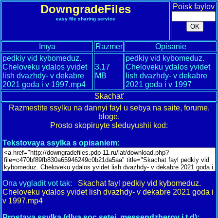
DowngradeFiles
Poisk faylov
easy file sharing service
Imya
Razmer
Opisanie
pedkiy vid kybomeduz.
pedkiy vid kybomeduz.
Cheloveku ydalos yvidet
3.17
Cheloveku ydalos yvidet
lish dvazhdy- v dekabre
MB
lish dvazhdy- v dekabre
2021 goda i v 1997.mp4
2021 goda i v 1997
Skachat'
Razmestite ssylku na dannyi fayl u sebya na saite, forume,
bloge.
Prosto skopiruyte sleduyushii kod:
Tekstovaya ssylka s opisaniem:
Ona vygladit vot tak:
Skachat fayl pedkiy vid kybomeduz.
Cheloveku ydalos yvidet lish dvazhdy- v dekabre 2021 goda i
v 1997.mp4
Prostaya ssylka (dlya soc.setei, messendzherov i t.d):