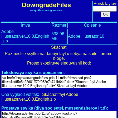
DowngradeFiles
Poisk faylov
easy file sharing service
Imya
Razmer
Opisanie
Adobe
538.96
Illustrator.ver.10.0.English
Adobe Illustrator 10
MB
.zip
Skachat'
Razmestite ssylku na dannyi fayl u sebya na saite, forume,
bloge.
Prosto skopiruyte sleduyushii kod:
Tekstovaya ssylka s opisaniem:
Ona vygladit vot tak:
Skachat fayl Adobe
Illustrator.ver.10.0.English.zip
Prostaya ssylka (dlya soc.setei, messendzherov i t.d):