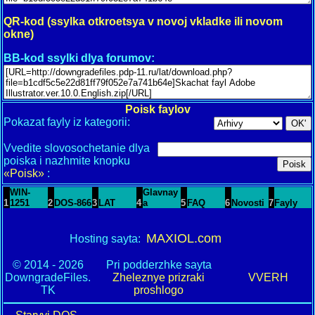
QR-kod (ssylka otkroetsya v novoj vkladke ili novom
okne)
BB-kod ssylki dlya forumov:
Poisk faylov
Pokazat fayly iz kategorii:
Vvedite slovosochetanie dlya
poiska i nazhmite knopku
«Poisk»
:
WIN-
Glavnay
1
1251
2
DOS-866
3
LAT
4
a
5
FAQ
6
Novosti
7
Fayly
MAXIOL.com
Hosting sayta:
© 2014 - 2026
Pri podderzhke sayta
DowngradeFiles.
Zheleznye prizraki
VVERH
TK
proshlogo