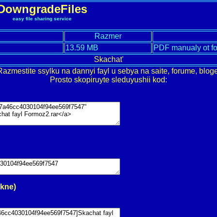
DowngradeFiles
easy file sharing service
Razmer
13.59 MB
PDF manualy ot f
Skachat'
Razmestite ssylku na dannyi fayl u sebya na saite, forume, bloge
Prosto skopiruyte sleduyushii kod:
okne)