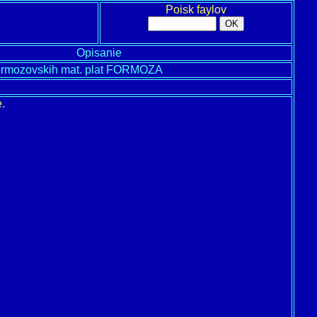
Poisk faylov
Opisanie
ormozovskih mat. plat FORMOZA
.