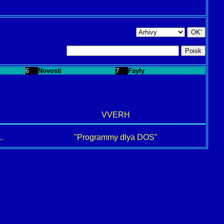
6
Novosti
7
Fayly
VVERH
.
"Programmy dlya DOS"