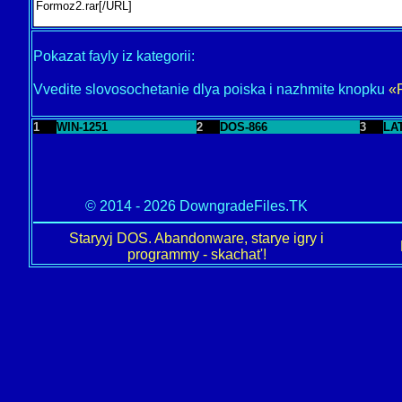
Pokazat fayly iz kategorii:
Vvedite slovosochetanie dlya poiska i nazhmite knopku
«
1
WIN-1251
2
DOS-866
3
LA
© 2014 - 2026 DowngradeFiles.TK
Staryyj DOS. Abandonware, starye igry i
programmy - skachat'!