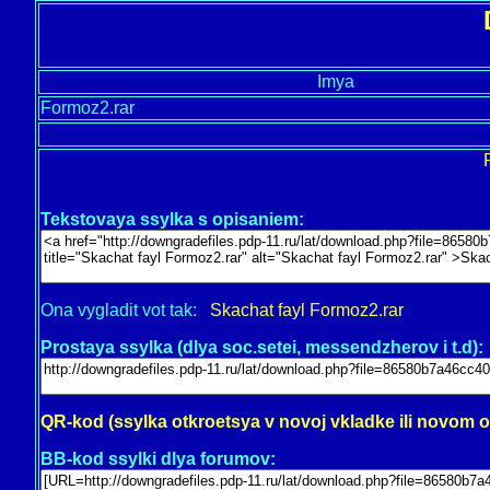
Imya
Formoz2.rar
Tekstovaya ssylka s opisaniem:
Ona vygladit vot tak:
Skachat fayl Formoz2.rar
Prostaya ssylka (dlya soc.setei, messendzherov i t.d):
QR-kod (ssylka otkroetsya v novoj vkladke ili novom 
BB-kod ssylki dlya forumov: