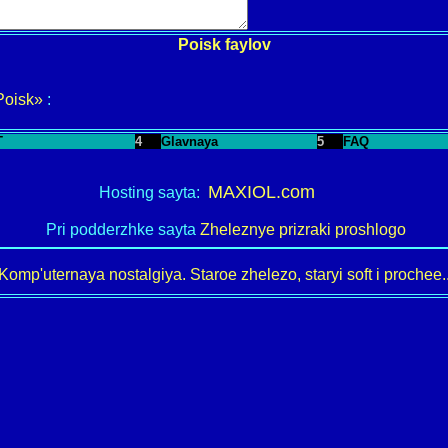
Poisk faylov
Poisk»
:
T
4
Glavnaya
5
FAQ
MAXIOL.com
Hosting sayta:
Pri podderzhke sayta
Zheleznye prizraki proshlogo
Komp'uternaya nostalgiya. Staroe zhelezo, staryi soft i prochee..