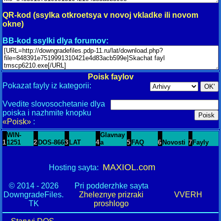
QR-kod (ssylka otkroetsya v novoj vkladke ili novom
okne)
BB-kod ssylki dlya forumov:
Poisk faylov
Pokazat fayly iz kategorii:
Vvedite slovosochetanie dlya
poiska i nazhmite knopku
«Poisk»
:
WIN-
Glavnay
1
1251
2
DOS-866
3
LAT
4
a
5
FAQ
6
Novosti
7
Fayly
MAXIOL.com
Hosting sayta:
© 2014 - 2026
Pri podderzhke sayta
DowngradeFiles.
Zheleznye prizraki
VVERH
TK
proshlogo