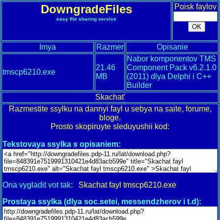
DowngradeFiles
Poisk faylov
easy file sharing service
Imya
Razmer
Opisanie
Nabor komponentov TMS
21.46
Component Pack v6.2.1.0
tmscp6210.exe
MB
(2011) dlya Delphi i C++
Builder
Skachat'
Razmestite ssylku na dannyi fayl u sebya na saite, forume,
bloge.
Prosto skopiruyte sleduyushii kod:
Tekstovaya ssylka s opisaniem:
Ona vygladit vot tak:
Skachat fayl tmscp6210.exe
Prostaya ssylka (dlya soc.setei, messendzherov i t.d):