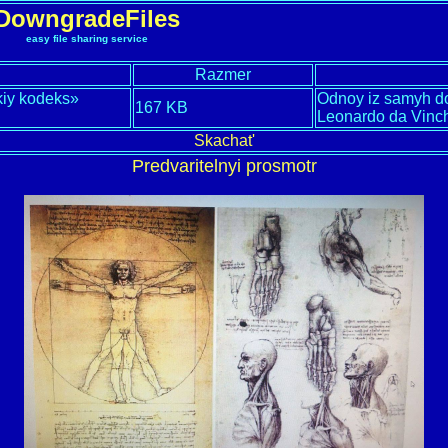
DowngradeFiles
easy file sharing service
Razmer
kiy kodeks»
Odnoy iz samyh do
167 KB
Leonardo da Vinc
Skachat'
Predvaritelnyi prosmotr