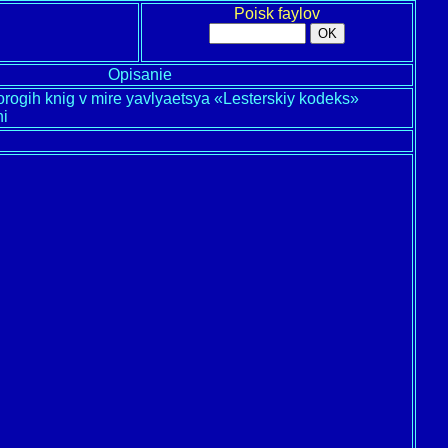
Poisk faylov
Opisanie
rogih knig v mire yavlyaetsya «Lesterskiy kodeks»
hi