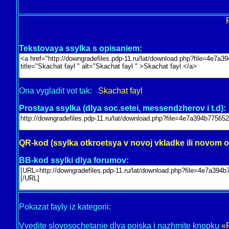
Tekstovaya ssylka s opisaniem:
Ona vygladit vot tak:
Skachat fayl
Prostaya ssylka (dlya soc.setei, messendzherov i t.d):
QR-kod (ssylka otkroetsya v novoj vkladke ili novom 
BB-kod ssylki dlya forumov:
Pokazat fayly iz kategorii:
Vvedite slovosochetanie dlya poiska i nazhmite knopku
«