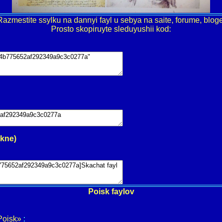
Razmestite ssylku na dannyi fayl u sebya na saite, forume, bloge
Prosto skopiruyte sleduyushii kod:
okne)
Poisk faylov
Poisk»
: