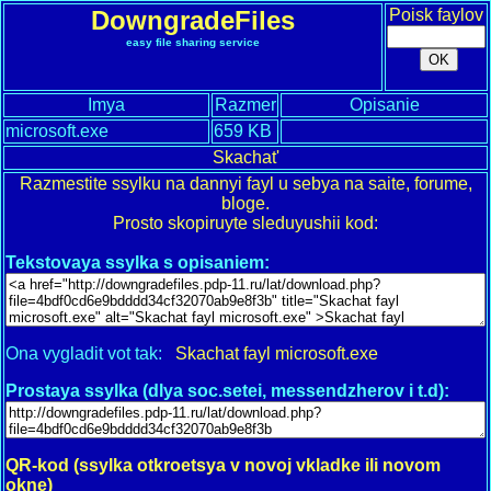
DowngradeFiles
Poisk faylov
easy file sharing service
Imya
Razmer
Opisanie
microsoft.exe
659 KB
Skachat'
Razmestite ssylku na dannyi fayl u sebya na saite, forume,
bloge.
Prosto skopiruyte sleduyushii kod:
Tekstovaya ssylka s opisaniem:
Ona vygladit vot tak:
Skachat fayl microsoft.exe
Prostaya ssylka (dlya soc.setei, messendzherov i t.d):
QR-kod (ssylka otkroetsya v novoj vkladke ili novom
okne)