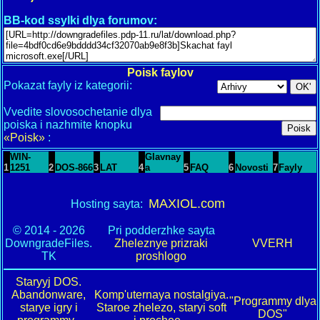
BB-kod ssylki dlya forumov:
Poisk faylov
Pokazat fayly iz kategorii:
Vvedite slovosochetanie dlya
poiska i nazhmite knopku
«Poisk»
:
WIN-
Glavnay
1
1251
2
DOS-866
3
LAT
4
a
5
FAQ
6
Novosti
7
Fayly
MAXIOL.com
Hosting sayta:
© 2014 - 2026
Pri podderzhke sayta
DowngradeFiles.
Zheleznye prizraki
VVERH
TK
proshlogo
Staryyj DOS.
Abandonware,
Komp'uternaya nostalgiya.
"Programmy dlya
starye igry i
Staroe zhelezo, staryi soft
DOS"