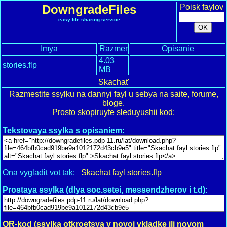
DowngradeFiles
Poisk faylov
easy file sharing service
Imya
Razmer
Opisanie
4.03
stories.flp
MB
Skachat'
Razmestite ssylku na dannyi fayl u sebya na saite, forume,
bloge.
Prosto skopiruyte sleduyushii kod:
Tekstovaya ssylka s opisaniem:
Ona vygladit vot tak:
Skachat fayl stories.flp
Prostaya ssylka (dlya soc.setei, messendzherov i t.d):
QR-kod (ssylka otkroetsya v novoj vkladke ili novom