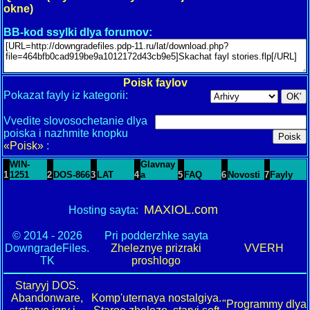
okne)
BB-kod ssylki dlya forumov:
Poisk faylov
Pokazat fayly iz kategorii:
Vvedite slovosochetanie dlya
poiska i nazhmite knopku
«Poisk»
:
WIN-
Glavnay
1
1251
2
DOS-866
3
LAT
4
a
5
FAQ
6
Novosti
7
Fayly
MAXIOL.com
Hosting sayta:
© 2014 - 2026
Pri podderzhke sayta
DowngradeFiles.
Zheleznye prizraki
VVERH
TK
proshlogo
Staryyj DOS.
Abandonware,
Komp'uternaya nostalgiya.
"Programmy dlya