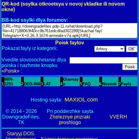
QR-kod (ssylka otkroetsya v novoj vkladke ili novom
okne)
BB-kod ssylki dlya forumov:
Poisk faylov
Pokazat fayly iz kategorii:
Vvedite slovosochetanie dlya
poiska i nazhmite knopku
«Poisk»
:
WIN-
Glavnay
1
1251
2
DOS-866
3
LAT
4
a
5
FAQ
6
Novosti
7
Fayly
MAXIOL.com
Hosting sayta:
© 2014 - 2026
Pri podderzhke sayta
DowngradeFiles.
Zheleznye prizraki
VVERH
TK
proshlogo
Staryyj DOS.