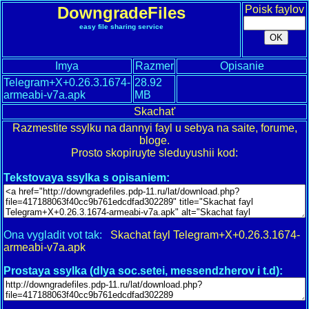
DowngradeFiles
Poisk faylov
easy file sharing service
Imya
Razmer
Opisanie
Telegram+X+0.26.3.1674-
28.92
armeabi-v7a.apk
MB
Skachat'
Razmestite ssylku na dannyi fayl u sebya na saite, forume,
bloge.
Prosto skopiruyte sleduyushii kod:
Tekstovaya ssylka s opisaniem:
Ona vygladit vot tak:
Skachat fayl Telegram+X+0.26.3.1674-
armeabi-v7a.apk
Prostaya ssylka (dlya soc.setei, messendzherov i t.d):