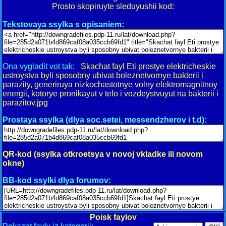
Prosto skopiruyte sleduyushii kod:
Tekstovaya ssylka s opisaniem:
Ona vygladit vot tak:
Skachat fayl Eti prostye elektricheskie
ustroystva byli sposobny ubivat boleznetvornye bakterii i
parazity, generiruya nizkochastotnye volny elektromagnitnoy
energii, kotorye pronikayut v telo i vozdeystvuyut na bakterii i
parazitov.jpg
Prostaya ssylka (dlya soc.setei, messendzherov i t.d):
QR-kod (ssylka otkroetsya v novoj vkladke ili novom
okne)
BB-kod ssylki dlya forumov:
Poisk faylov