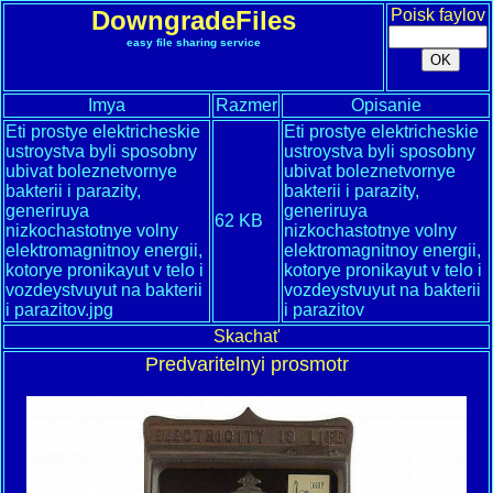
DowngradeFiles
Poisk faylov
easy file sharing service
Imya
Razmer
Opisanie
Eti prostye elektricheskie
Eti prostye elektricheskie
ustroystva byli sposobny
ustroystva byli sposobny
ubivat boleznetvornye
ubivat boleznetvornye
bakterii i parazity,
bakterii i parazity,
generiruya
generiruya
62 KB
nizkochastotnye volny
nizkochastotnye volny
elektromagnitnoy energii,
elektromagnitnoy energii,
kotorye pronikayut v telo i
kotorye pronikayut v telo i
vozdeystvuyut na bakterii
vozdeystvuyut na bakterii
i parazitov.jpg
i parazitov
Skachat'
Predvaritelnyi prosmotr