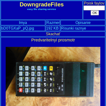
DowngradeFiles
Poisk faylov
easy file sharing service
Imya
Razmer
Opisanie
bD0TGXaP_pQ.jpg
192 KB
Risunki raznye
Skachat'
Predvaritelnyi prosmotr