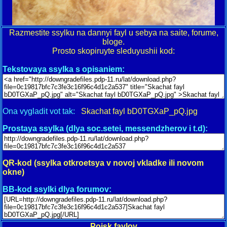
Razmestite ssylku na dannyi fayl u sebya na saite, forume,
bloge.
Prosto skopiruyte sleduyushii kod:
Tekstovaya ssylka s opisaniem:
Ona vygladit vot tak:
Skachat fayl bD0TGXaP_pQ.jpg
Prostaya ssylka (dlya soc.setei, messendzherov i t.d):
QR-kod (ssylka otkroetsya v novoj vkladke ili novom
okne)
BB-kod ssylki dlya forumov:
Poisk faylov