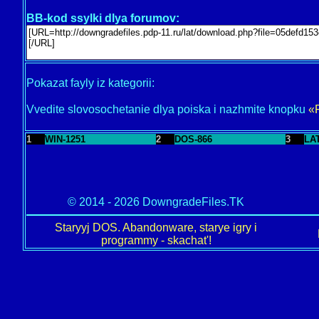
BB-kod ssylki dlya forumov:
Pokazat fayly iz kategorii:
Vvedite slovosochetanie dlya poiska i nazhmite knopku
«
1
WIN-1251
2
DOS-866
3
LA
© 2014 - 2026 DowngradeFiles.TK
Staryyj DOS. Abandonware, starye igry i
programmy - skachat'!