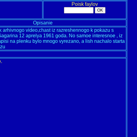
Poisk faylov
Opisanie
k arhivnogo video,chast iz razreshennogo k pokazu s
Gagarina 12 aprelya 1961 goda. No samoe interesnoe , iz
pisi na plenku bylo mnogo vyrezano, a lish nachalo starta
azu
.