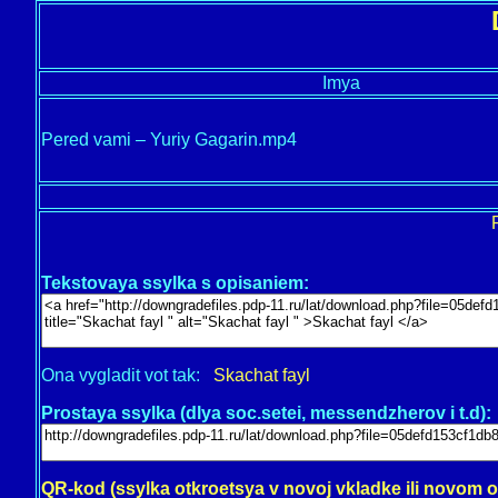
Imya
Pered vami – Yuriy Gagarin.mp4
Tekstovaya ssylka s opisaniem:
Ona vygladit vot tak:
Skachat fayl
Prostaya ssylka (dlya soc.setei, messendzherov i t.d):
QR-kod (ssylka otkroetsya v novoj vkladke ili novom 