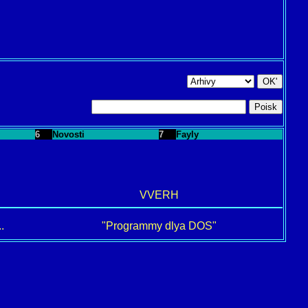
6
Novosti
7
Fayly
VVERH
.
"Programmy dlya DOS"