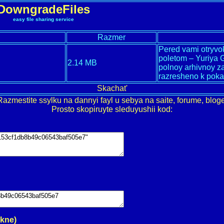
DowngradeFiles
easy file sharing service
Razmer
Pered vami otryvo
poletom – Yuriya 
2.14 MB
polnoy arhivnoy za
razresheno k pok
Skachat'
Razmestite ssylku na dannyi fayl u sebya na saite, forume, bloge
Prosto skopiruyte sleduyushii kod:
okne)