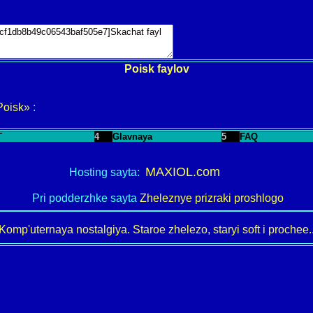
Poisk faylov
Poisk»
:
T
4
Glavnaya
5
FAQ
MAXIOL.com
Hosting sayta:
Pri podderzhke sayta
Zheleznye prizraki proshlogo
Komp'uternaya nostalgiya. Staroe zhelezo, staryi soft i prochee..