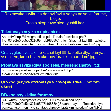
Razmestite ssylku na dannyi fayl u sebya na saite, forume,
bloge.
Prosto skopiruyte sleduyushii kod:
Tekstovaya ssylka s opisaniem:
Ona vygladit vot tak:
Skachat fayl !!!! Tabletka dlya pamyati
vsem tem, kto schitaet ukropov 'bratskim narodom'.jpg
Prostaya ssylka (dlya soc.setei, messendzherov i t.d):
QR-kod (ssylka otkroetsya v novoj vkladke ili novom
okne)
BB-kod ssylki dlya forumov: