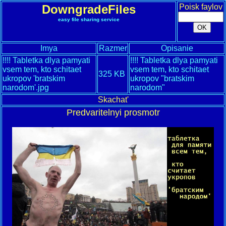
DowngradeFiles
Poisk faylov
easy file sharing service
Imya
Razmer
Opisanie
!!!! Tabletka dlya pamyati
!!!! Tabletka dlya pamyati
vsem tem, kto schitaet
vsem tem, kto schitaet
325 KB
ukropov 'bratskim
ukropov "bratskim
narodom'.jpg
narodom"
Skachat'
Predvaritelnyi prosmotr