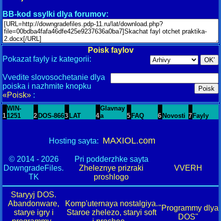
BB-kod ssylki dlya forumov:
Poisk faylov
Pokazat fayly iz kategorii:
Vvedite slovosochetanie dlya
poiska i nazhmite knopku
«Poisk»
:
WIN-
Glavnay
1
1251
2
DOS-866
3
LAT
4
a
5
FAQ
6
Novosti
7
Fayly
MAXIOL.com
Hosting sayta:
© 2014 - 2026
Pri podderzhke sayta
DowngradeFiles.
Zheleznye prizraki
VVERH
TK
proshlogo
Staryyj DOS.
Abandonware,
Komp'uternaya nostalgiya.
"Programmy dlya
starye igry i
Staroe zhelezo, staryi soft
DOS"