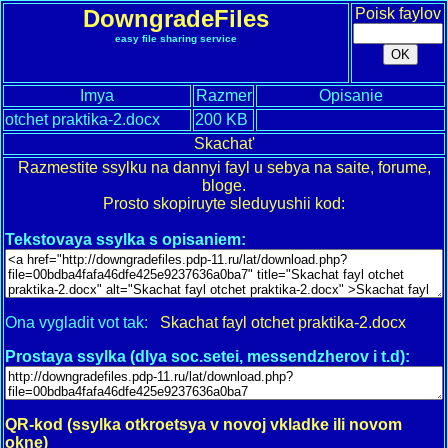
DowngradeFiles
Poisk faylov
easy file sharing service
Imya
Razmer
Opisanie
otchet praktika-2.docx
200 KB
Skachat'
Razmestite ssylku na dannyi fayl u sebya na saite, forume,
bloge.
Prosto skopiruyte sleduyushii kod:
Tekstovaya ssylka s opisaniem:
Ona vygladit vot tak:
Skachat fayl otchet praktika-2.docx
Prostaya ssylka (dlya soc.setei, messendzherov i t.d):
QR-kod (ssylka otkroetsya v novoj vkladke ili novom
okne)