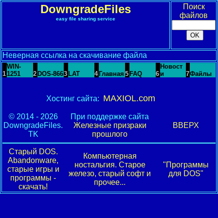
DowngradeFiles
Поиск
файлов
easy file sharing service
Неверная ссылка на скачивание файла
WIN-
Новост
1
1251
2
DOS-866
3
LAT
4
Главная
5
FAQ
6
и
7
Файлы
MAXIOL.com
Хостинг сайта:
© 2014 - 2026
При поддержке сайта
DowngradeFiles.
Железные призраки
ВВЕРХ
TK
прошлого
Старый DOS.
Компьютерная
Abandonware,
ностальгия. Старое
"Программы
старые игры и
железо, старый софт и
для DOS"
программы -
прочее...
скачать!