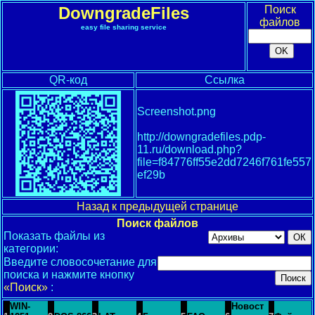
DowngradeFiles
Поиск
файлов
easy file sharing service
QR-код
Ссылка
Screenshot.png
http://downgradefiles.pdp-
11.ru/download.php?
file=f84776ff55e2dd7246f761fe557
ef29b
Назад к предыдущей странице
Поиск файлов
Показать файлы из
категории:
Введите словосочетание для
поиска и нажмите кнопку
«Поиск»
:
WIN-
Новост