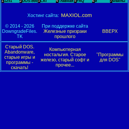
1
1251
2
DOS-866
3
LAT
4
Главная
5
FAQ
6
и
7
Файлы
MAXIOL.com
Хостинг сайта:
© 2014 - 2026
При поддержке сайта
DowngradeFiles.
Железные призраки
ВВЕРХ
TK
прошлого
Старый DOS.
Компьютерная
Abandonware,
ностальгия. Старое
"Программы
старые игры и
железо, старый софт и
для DOS"
программы -
прочее...
скачать!