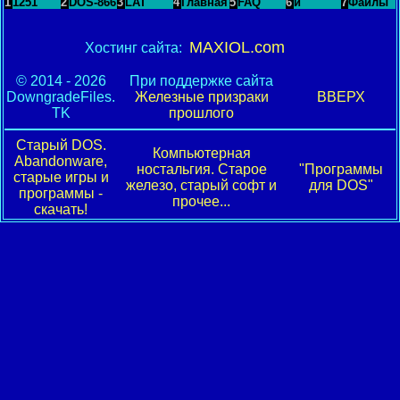
1
1251
2
DOS-866
3
LAT
4
Главная
5
FAQ
6
и
7
Файлы
MAXIOL.com
Хостинг сайта:
© 2014 - 2026
При поддержке сайта
DowngradeFiles.
Железные призраки
ВВЕРХ
TK
прошлого
Старый DOS.
Компьютерная
Abandonware,
ностальгия. Старое
"Программы
старые игры и
железо, старый софт и
для DOS"
программы -
прочее...
скачать!