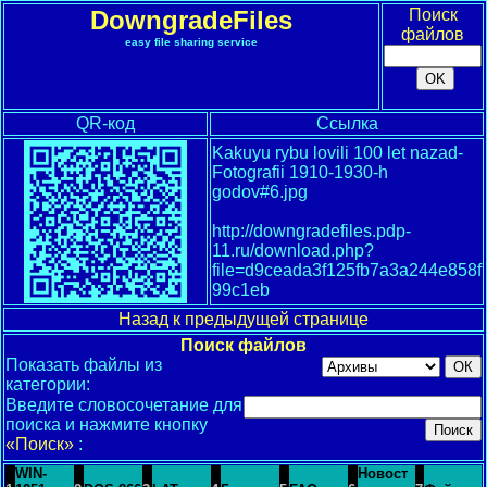
DowngradeFiles
Поиск
файлов
easy file sharing service
QR-код
Ссылка
Kakuyu rybu lovili 100 let nazad-
Fotografii 1910-1930-h
godov#6.jpg
http://downgradefiles.pdp-
11.ru/download.php?
file=d9ceada3f125fb7a3a244e858f
99c1eb
Назад к предыдущей странице
Поиск файлов
Показать файлы из
категории:
Введите словосочетание для
поиска и нажмите кнопку
«Поиск»
:
WIN-
Новост