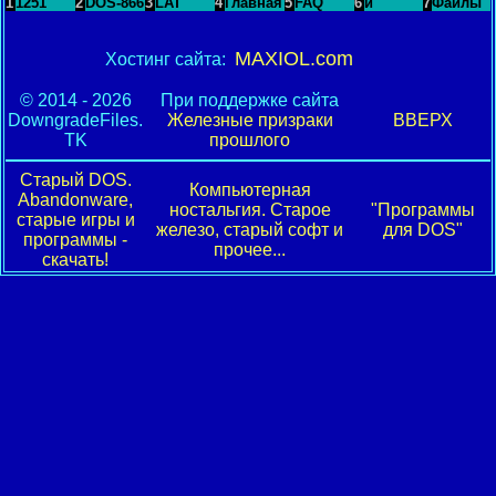
1
1251
2
DOS-866
3
LAT
4
Главная
5
FAQ
6
и
7
Файлы
MAXIOL.com
Хостинг сайта:
© 2014 - 2026
При поддержке сайта
DowngradeFiles.
Железные призраки
ВВЕРХ
TK
прошлого
Старый DOS.
Компьютерная
Abandonware,
ностальгия. Старое
"Программы
старые игры и
железо, старый софт и
для DOS"
программы -
прочее...
скачать!