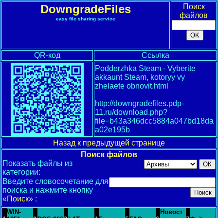
DowngradeFiles
Поиск
файлов
easy file sharing service
QR-код
Ссылка
Podderzhka Steam - Vyberite
akkaunt Steam, kotoryy vy
zhelaete obnovit.html
http://downgradefiles.pdp-
11.ru/download.php?
file=b43a346dcc5884a047bd18da
a02e195b
Назад к предыдущей странице
Поиск файлов
Показать файлы из
категории:
Введите словосочетание для
поиска и нажмите кнопку
«Поиск»
:
WIN-
Новост