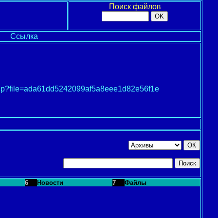
Поиск файлов
Ссылка
.php?file=ada61dd5242099af5a8eee1d82e56f1e
6
Новости
7
Файлы