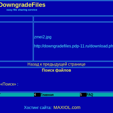
DowngradeFiles
easy file sharing service
zmei2.jpg
http://downgradefiles.pdp-11.ru/download
Назад к предыдущей странице
Поиск файлов
у
«Поиск»
:
T
4
Главная
5
FAQ
MAXIOL.com
Хостинг сайта: