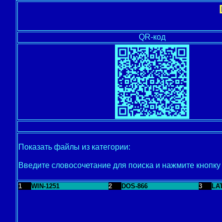
QR-код
Показать файлы из категории:
Введите словосочетание для поиска и нажмите кнопк
1
WIN-1251
2
DOS-866
3
LA