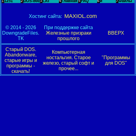
1
1251
2
DOS-866
3
LAT
4
Главная
5
FAQ
6
и
7
Файлы
MAXIOL.com
Хостинг сайта:
© 2014 - 2026
При поддержке сайта
DowngradeFiles.
Железные призраки
ВВЕРХ
TK
прошлого
Старый DOS.
Компьютерная
Abandonware,
ностальгия. Старое
"Программы
старые игры и
железо, старый софт и
для DOS"
программы -
прочее...
скачать!