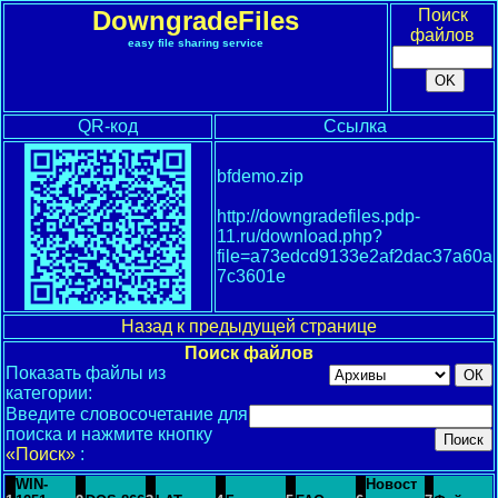
DowngradeFiles
Поиск
файлов
easy file sharing service
QR-код
Ссылка
bfdemo.zip
http://downgradefiles.pdp-
11.ru/download.php?
file=a73edcd9133e2af2dac37a60a
7c3601e
Назад к предыдущей странице
Поиск файлов
Показать файлы из
категории:
Введите словосочетание для
поиска и нажмите кнопку
«Поиск»
:
WIN-
Новост