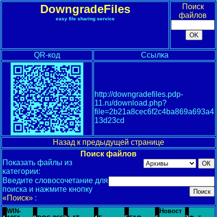
DowngradeFiles
Поиск
файлов
easy file sharing service
QR-код
Ссылка
http://downgradefiles.pdp-
11.ru/download.php?
file=2b21a8cec6f2c4ba869a693a4
13d23cd
Назад к предыдущей странице
Поиск файлов
Показать файлы из
категории:
Введите словосочетание для
поиска и нажмите кнопку
«Поиск»
:
WIN-
Новост