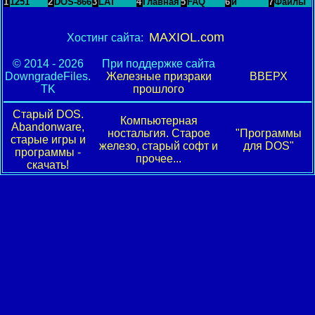
1
1251
2
DOS-866
3
LAT
4
Главная
5
FAQ
6
и
7
Файлы
MAXIOL.com
Хостинг сайта:
© 2014 - 2026
При поддержке сайта
DowngradeFiles.
Железные призраки
ВВЕРХ
TK
прошлого
Старый DOS.
Компьютерная
Abandonware,
ностальгия. Старое
"Программы
старые игры и
железо, старый софт и
для DOS"
программы -
прочее...
скачать!