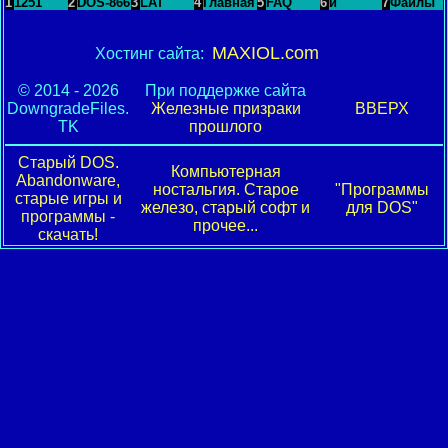
1
1251
2
DOS-866
3
LAT
4
Главная
5
FAQ
6
и
7
Файлы
MAXIOL.com
Хостинг сайта:
© 2014 - 2026
При поддержке сайта
DowngradeFiles.
Железные призраки
ВВЕРХ
TK
прошлого
Старый DOS.
Компьютерная
Abandonware,
ностальгия. Старое
"Программы
старые игры и
железо, старый софт и
для DOS"
программы -
прочее...
скачать!