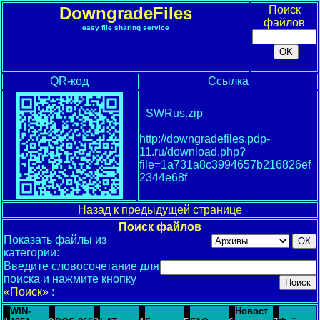
DowngradeFiles
Поиск
файлов
easy file sharing service
QR-код
Ссылка
_SWRus.zip
http://downgradefiles.pdp-
11.ru/download.php?
file=1a731a8c3994657b216826ef
2344e68f
Назад к предыдущей странице
Поиск файлов
Показать файлы из
категории:
Введите словосочетание для
поиска и нажмите кнопку
«Поиск»
:
WIN-
Новост