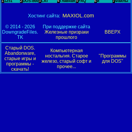
1
1251
2
DOS-866
3
LAT
4
Главная
5
FAQ
6
и
7
Файлы
MAXIOL.com
Хостинг сайта:
© 2014 - 2026
При поддержке сайта
DowngradeFiles.
Железные призраки
ВВЕРХ
TK
прошлого
Старый DOS.
Компьютерная
Abandonware,
ностальгия. Старое
"Программы
старые игры и
железо, старый софт и
для DOS"
программы -
прочее...
скачать!