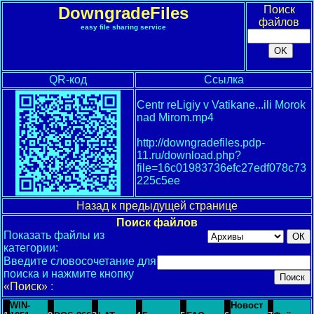
DowngradeFiles
Поиск
файлов
easy file sharing service
QR-код
Ссылка
Centr reLigiy v Vatikane...ili Morok
nad Mirom.mp4
http://downgradefiles.pdp-
11.ru/download.php?
file=16c01983736efc27edf078c73
225c5ee
Назад к предыдущей странице
Поиск файлов
Показать файлы из
категории:
Введите словосочетание для
поиска и нажмите кнопку
«Поиск»
:
WIN-
Новост