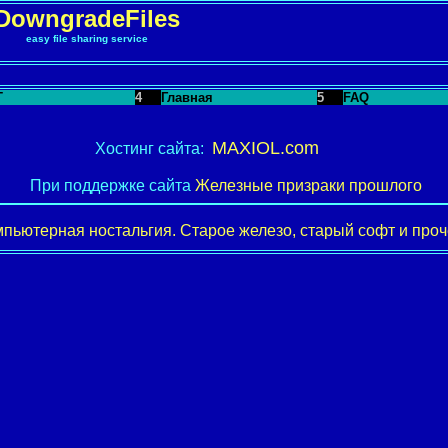
DowngradeFiles
easy file sharing service
T
4
Главная
5
FAQ
MAXIOL.com
Хостинг сайта:
При поддержке сайта
Железные призраки прошлого
пьютерная ностальгия. Старое железо, старый софт и проче