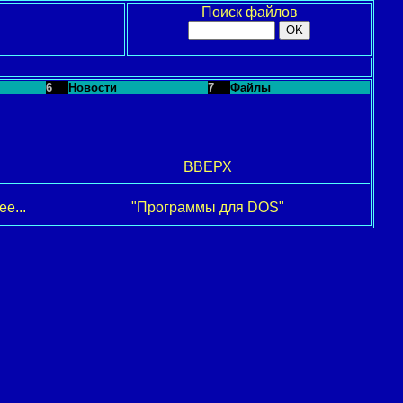
Поиск файлов
6
Новости
7
Файлы
ВВЕРХ
е...
"Программы для DOS"