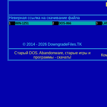
Неверная ссылка на скачивание файла
1
WIN-1251
2
DOS-866
3
LA
© 2014 - 2026 DowngradeFiles.TK
Старый DOS. Abandonware, старые игры и
Ком
программы - скачать!