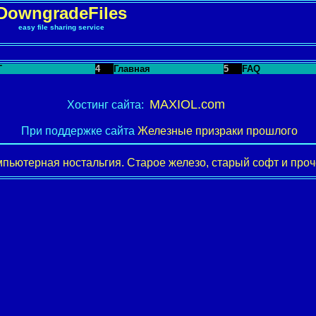
DowngradeFiles
easy file sharing service
T
4
Главная
5
FAQ
MAXIOL.com
Хостинг сайта:
При поддержке сайта
Железные призраки прошлого
пьютерная ностальгия. Старое железо, старый софт и проче