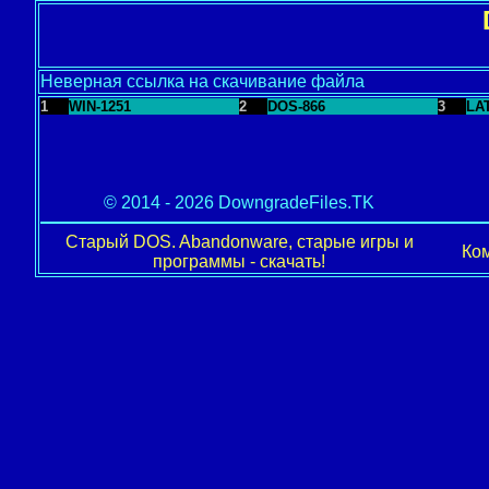
Неверная ссылка на скачивание файла
1
WIN-1251
2
DOS-866
3
LA
© 2014 - 2026 DowngradeFiles.TK
Старый DOS. Abandonware, старые игры и
Ком
программы - скачать!