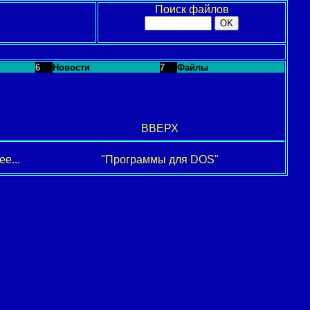
Поиск файлов
6
Новости
7
Файлы
ВВЕРХ
е...
"Программы для DOS"