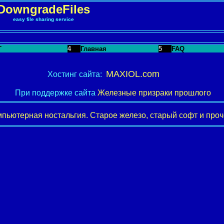
DowngradeFiles
easy file sharing service
T
4
Главная
5
FAQ
MAXIOL.com
Хостинг сайта:
При поддержке сайта
Железные призраки прошлого
пьютерная ностальгия. Старое железо, старый софт и проче