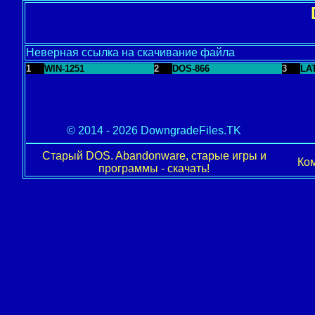
Неверная ссылка на скачивание файла
1
WIN-1251
2
DOS-866
3
LA
© 2014 - 2026 DowngradeFiles.TK
Старый DOS. Abandonware, старые игры и
Ком
программы - скачать!