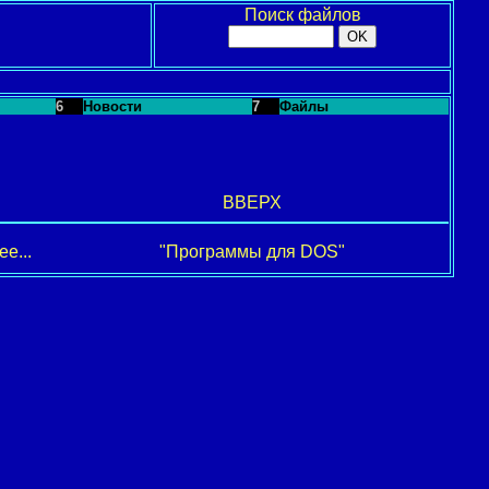
Поиск файлов
6
Новости
7
Файлы
ВВЕРХ
е...
"Программы для DOS"