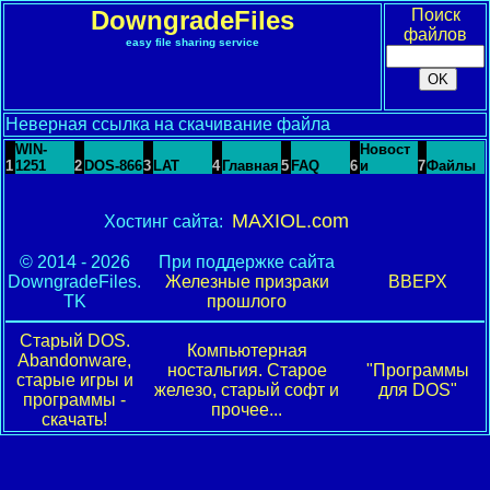
DowngradeFiles
Поиск
файлов
easy file sharing service
Неверная ссылка на скачивание файла
WIN-
Новост
1
1251
2
DOS-866
3
LAT
4
Главная
5
FAQ
6
и
7
Файлы
MAXIOL.com
Хостинг сайта:
© 2014 - 2026
При поддержке сайта
DowngradeFiles.
Железные призраки
ВВЕРХ
TK
прошлого
Старый DOS.
Компьютерная
Abandonware,
ностальгия. Старое
"Программы
старые игры и
железо, старый софт и
для DOS"
программы -
прочее...
скачать!