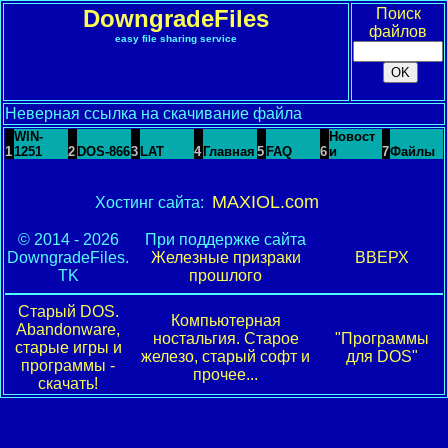
DowngradeFiles
Поиск
файлов
easy file sharing service
Неверная ссылка на скачивание файла
WIN-
Новост
1
1251
2
DOS-866
3
LAT
4
Главная
5
FAQ
6
и
7
Файлы
MAXIOL.com
Хостинг сайта:
© 2014 - 2026
При поддержке сайта
DowngradeFiles.
Железные призраки
ВВЕРХ
TK
прошлого
Старый DOS.
Компьютерная
Abandonware,
ностальгия. Старое
"Программы
старые игры и
железо, старый софт и
для DOS"
программы -
прочее...
скачать!