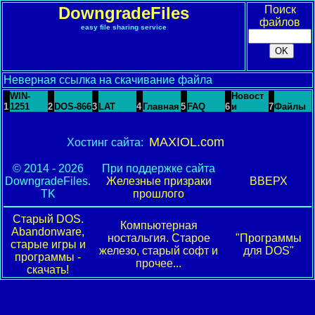
DowngradeFiles
Поиск
файлов
easy file sharing service
Неверная ссылка на скачивание файла
WIN-
Новост
1
1251
2
DOS-866
3
LAT
4
Главная
5
FAQ
6
и
7
Файлы
MAXIOL.com
Хостинг сайта:
© 2014 - 2026
При поддержке сайта
DowngradeFiles.
Железные призраки
ВВЕРХ
TK
прошлого
Старый DOS.
Компьютерная
Abandonware,
ностальгия. Старое
"Программы
старые игры и
железо, старый софт и
для DOS"
программы -
прочее...
скачать!