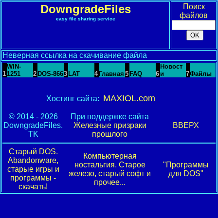
DowngradeFiles
Поиск
файлов
easy file sharing service
Неверная ссылка на скачивание файла
WIN-
Новост
1
1251
2
DOS-866
3
LAT
4
Главная
5
FAQ
6
и
7
Файлы
MAXIOL.com
Хостинг сайта:
© 2014 - 2026
При поддержке сайта
DowngradeFiles.
Железные призраки
ВВЕРХ
TK
прошлого
Старый DOS.
Компьютерная
Abandonware,
ностальгия. Старое
"Программы
старые игры и
железо, старый софт и
для DOS"
программы -
прочее...
скачать!