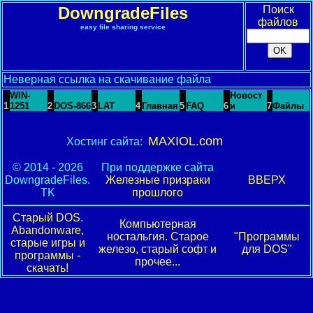
DowngradeFiles
Поиск
файлов
easy file sharing service
Неверная ссылка на скачивание файла
WIN-
Новост
1
1251
2
DOS-866
3
LAT
4
Главная
5
FAQ
6
и
7
Файлы
MAXIOL.com
Хостинг сайта:
© 2014 - 2026
При поддержке сайта
DowngradeFiles.
Железные призраки
ВВЕРХ
TK
прошлого
Старый DOS.
Компьютерная
Abandonware,
ностальгия. Старое
"Программы
старые игры и
железо, старый софт и
для DOS"
программы -
прочее...
скачать!