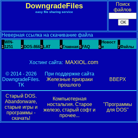
DowngradeFiles
Поиск
файлов
easy file sharing service
Неверная ссылка на скачивание файла
WIN-
Новост
1
1251
2
DOS-866
3
LAT
4
Главная
5
FAQ
6
и
7
Файлы
MAXIOL.com
Хостинг сайта:
© 2014 - 2026
При поддержке сайта
DowngradeFiles.
Железные призраки
ВВЕРХ
TK
прошлого
Старый DOS.
Компьютерная
Abandonware,
ностальгия. Старое
"Программы
старые игры и
железо, старый софт и
для DOS"
программы -
прочее...
скачать!