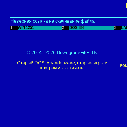
Неверная ссылка на скачивание файла
1
WIN-1251
2
DOS-866
3
LA
© 2014 - 2026 DowngradeFiles.TK
Старый DOS. Abandonware, старые игры и
Ком
программы - скачать!