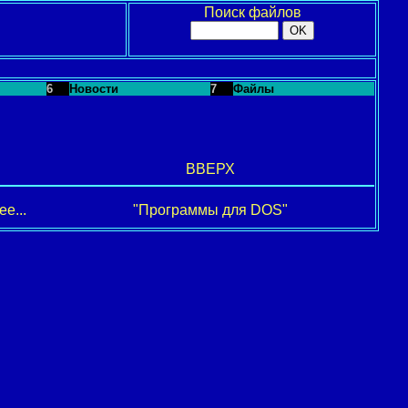
Поиск файлов
6
Новости
7
Файлы
ВВЕРХ
е...
"Программы для DOS"