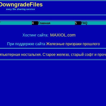
DowngradeFiles
easy file sharing service
T
4
Главная
5
FAQ
MAXIOL.com
Хостинг сайта:
При поддержке сайта
Железные призраки прошлого
пьютерная ностальгия. Старое железо, старый софт и проче