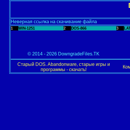
Неверная ссылка на скачивание файла
1
WIN-1251
2
DOS-866
3
LA
© 2014 - 2026 DowngradeFiles.TK
Старый DOS. Abandonware, старые игры и
Ком
программы - скачать!