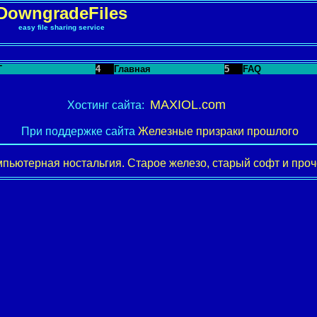
DowngradeFiles
easy file sharing service
T
4
Главная
5
FAQ
MAXIOL.com
Хостинг сайта:
При поддержке сайта
Железные призраки прошлого
пьютерная ностальгия. Старое железо, старый софт и проче