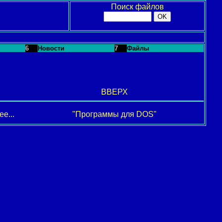
Поиск файлов
6
Новости
7
Файлы
ВВЕРХ
е...
"Программы для DOS"