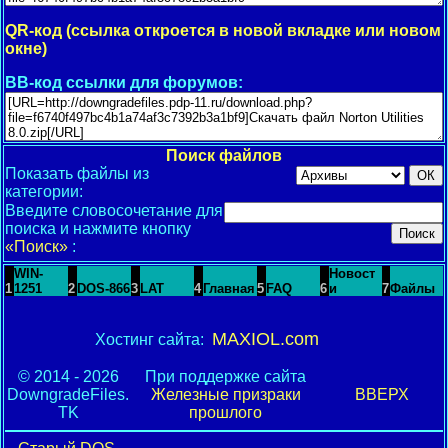
QR-код (ссылка откроется в новой вкладке или новом
окне)
BB-код ссылки для форумов:
Поиск файлов
Показать файлы из
категории:
Введите словосочетание для
поиска и нажмите кнопку
«Поиск»
:
WIN-
Новост
1
1251
2
DOS-866
3
LAT
4
Главная
5
FAQ
6
и
7
Файлы
MAXIOL.com
Хостинг сайта:
© 2014 - 2026
При поддержке сайта
DowngradeFiles.
Железные призраки
ВВЕРХ
TK
прошлого