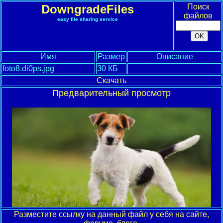
DowngradeFiles
Поиск
файлов
easy file sharing service
Имя
Размер
Описание
foto8.di0ps.jpg
30 КБ
Скачать
Предварительный просмотр
Разместите ссылку на данный файл у себя на сайте,