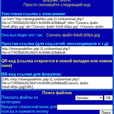
форуме, блоге.
Просто скопируйте следующий код:
Текстовая ссылка с описанием:
Она выглядит вот так:
Скачать файл foto8.di0ps.jpg
Простая ссылка (для соц.сетей, мессенджеров и т.д):
QR-код (ссылка откроется в новой вкладке или новом
окне)
BB-код ссылки для форумов:
Поиск файлов
Показать файлы из
категории:
Введите словосочетание для
поиска и нажмите кнопку