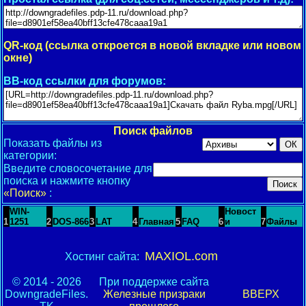
QR-код (ссылка откроется в новой вкладке или новом
окне)
BB-код ссылки для форумов:
Поиск файлов
Показать файлы из
категории:
Введите словосочетание для
поиска и нажмите кнопку
«Поиск»
:
WIN-
Новост
1
1251
2
DOS-866
3
LAT
4
Главная
5
FAQ
6
и
7
Файлы
MAXIOL.com
Хостинг сайта:
© 2014 - 2026
При поддержке сайта
DowngradeFiles.
Железные призраки
ВВЕРХ