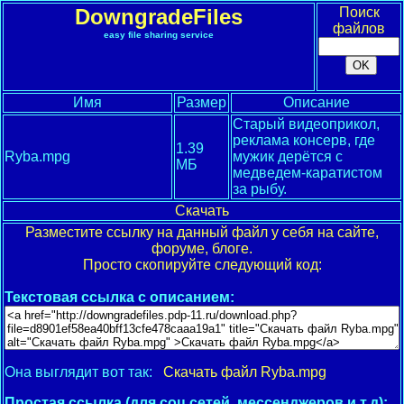
DowngradeFiles
Поиск
файлов
easy file sharing service
Имя
Размер
Описание
Старый видеоприкол,
реклама консерв, где
1.39
Ryba.mpg
мужик дерётся с
МБ
медведем-каратистом
за рыбу.
Скачать
Разместите ссылку на данный файл у себя на сайте,
форуме, блоге.
Просто скопируйте следующий код:
Текстовая ссылка с описанием:
Она выглядит вот так:
Скачать файл Ryba.mpg
Простая ссылка (для соц.сетей, мессенджеров и т.д):