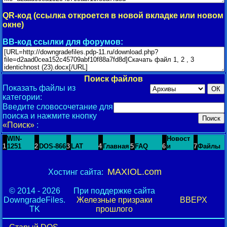
QR-код (ссылка откроется в новой вкладке или новом
окне)
BB-код ссылки для форумов:
Поиск файлов
Показать файлы из
категории:
Введите словосочетание для
поиска и нажмите кнопку
«Поиск»
:
WIN-
Новост
1
1251
2
DOS-866
3
LAT
4
Главная
5
FAQ
6
и
7
Файлы
MAXIOL.com
Хостинг сайта:
© 2014 - 2026
При поддержке сайта
DowngradeFiles.
Железные призраки
ВВЕРХ
TK
прошлого