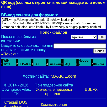
QR-код (ссылка откроется в новой вкладке или новом
окне)
BB-код ссылки для форумов:
Поиск файлов
Показать файлы из
категории:
Введите словосочетание для
поиска и нажмите кнопку
«Поиск»
:
WIN-
Новост
1
1251
2
DOS-866
3
LAT
4
Главная
5
FAQ
6
и
7
Файлы
MAXIOL.com
Хостинг сайта:
© 2014 - 2026
При поддержке сайта
DowngradeFiles.
Железные призраки
ВВЕРХ
TK
прошлого
Старый DOS.
Компьютерная
Abandonware,