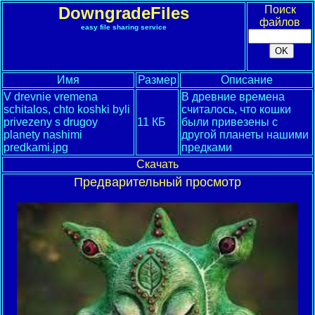
DowngradeFiles
Поиск
файлов
easy file sharing service
Имя
Размер
Описание
V drevnie vremena
В древние времена
schitalos, chto koshki byli
считалось, что кошки
privezeny s drugoy
11 КБ
были привезены с
planety nashimi
другой планеты нашими
predkami.jpg
предками
Скачать
Предварительный просмотр