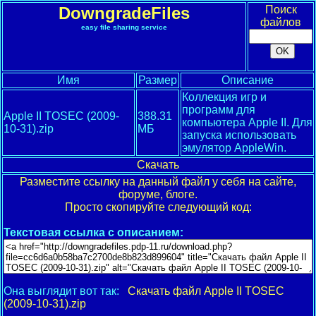
DowngradeFiles
Поиск
файлов
easy file sharing service
Имя
Размер
Описание
Коллекция игр и
программ для
Apple II TOSEC (2009-
388.31
компьютера Apple II. Для
10-31).zip
МБ
запуска использовать
эмулятор AppleWin.
Скачать
Разместите ссылку на данный файл у себя на сайте,
форуме, блоге.
Просто скопируйте следующий код:
Текстовая ссылка с описанием:
Она выглядит вот так:
Скачать файл Apple II TOSEC
(2009-10-31).zip