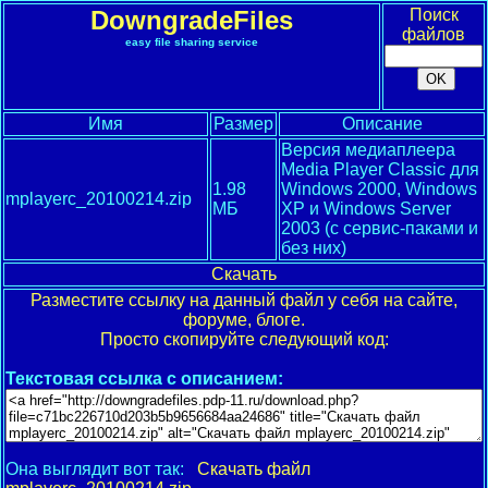
DowngradeFiles
Поиск
файлов
easy file sharing service
Имя
Размер
Описание
Версия медиаплеера
Media Player Classic для
1.98
Windows 2000, Windows
mplayerc_20100214.zip
МБ
XP и Windows Server
2003 (с сервис-паками и
без них)
Скачать
Разместите ссылку на данный файл у себя на сайте,
форуме, блоге.
Просто скопируйте следующий код:
Текстовая ссылка с описанием:
Она выглядит вот так:
Скачать файл