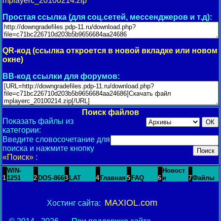
mplayerc_20100214.zip
Простая ссылка (для соц.сетей, мессенджеров и т.д):
QR-код (ссылка откроется в новой вкладке или новом
окне)
BB-код ссылки для форумов:
Поиск файлов
Показать файлы из
категории:
Введите словосочетание для
поиска и нажмите кнопку
«Поиск»
:
WIN-
Новост
1
1251
2
DOS-866
3
LAT
4
Главная
5
FAQ
6
и
7
Файлы
MAXIOL.com
Хостинг сайта: