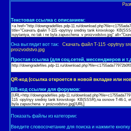
Раз
Текстовая ссылка с описанием:
Она выглядит вот так:
Скачать файл T-115 -opytnyy sre
proizvodstvo.jpg
Простая ссылка (для соц.сетей, мессенджеров и т.д
QR-код (ссылка откроется в новой вкладке или но
BB-код ссылки для форумов:
Показать файлы из категории:
Введите словосочетание для поиска и нажмите кнопк