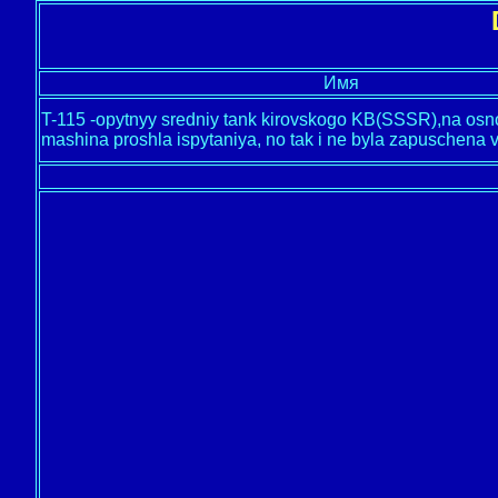
Имя
T-115 -opytnyy sredniy tank kirovskogo KB(SSSR),na osno
mashina proshla ispytaniya, no tak i ne byla zapuschena v