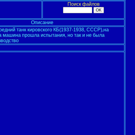
Поиск файлов
Описание
редний танк кировского КБ(1937-1938, СССР),на
та машина прошла испытания, но так и не была
зводство