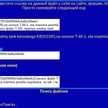
местите ссылку на данный файл у себя на сайте, форуме, бл
Просто скопируйте следующий код:
dniy tank kirovskogo KB(SSSR),na osnove T-46-1, eta mashina p
):
вом окне)
Поиск файлов
у
«Поиск»
: