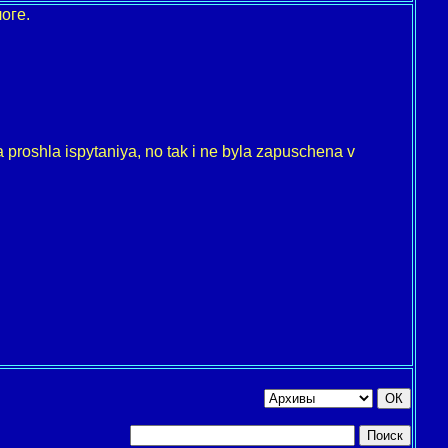
оге.
roshla ispytaniya, no tak i ne byla zapuschena v