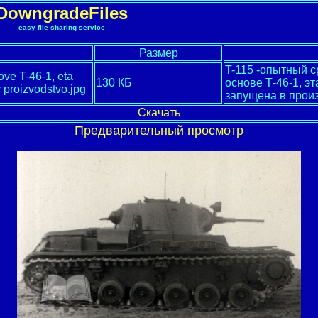
DowngradeFiles
easy file sharing service
Размер
T-115 -опытный с
ve T-46-1, eta
130 КБ
основе Т-46-1, э
 proizvodstvo.jpg
запущена в прои
Скачать
Предварительный просмотр