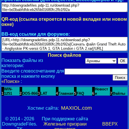
QR-код (ссылка откроется в новой вкладке или новом
окне)
BB-код ссылки для форумов:
Поиск файлов
Показать файлы из
категории:
Введите словосочетание для
поиска и нажмите кнопку
«Поиск»
:
WIN-
Новост
1
1251
2
DOS-866
3
LAT
4
Главная
5
FAQ
6
и
7
Файлы
MAXIOL.com
Хостинг сайта:
© 2014 - 2026
При поддержке сайта
DowngradeFiles.
Железные призраки
ВВЕРХ