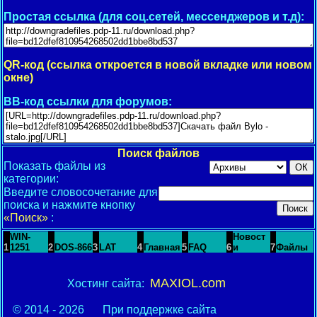
Простая ссылка (для соц.сетей, мессенджеров и т.д):
QR-код (ссылка откроется в новой вкладке или новом
окне)
BB-код ссылки для форумов:
Поиск файлов
Показать файлы из
категории:
Введите словосочетание для
поиска и нажмите кнопку
«Поиск»
:
WIN-
Новост
1
1251
2
DOS-866
3
LAT
4
Главная
5
FAQ
6
и
7
Файлы
MAXIOL.com
Хостинг сайта:
© 2014 - 2026
При поддержке сайта