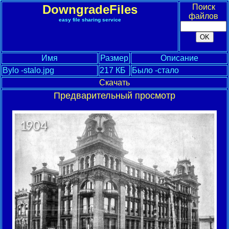
DowngradeFiles
Поиск
файлов
easy file sharing service
Имя
Размер
Описание
Bylo -stalo.jpg
217 КБ
Было -стало
Скачать
Предварительный просмотр