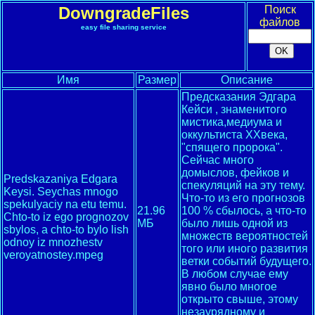
DowngradeFiles
Поиск
файлов
easy file sharing service
Имя
Размер
Описание
Предсказания Эдгара
Кейси , знаменитого
мистика,медиума и
оккультиста XXвека,
"спящего пророка".
Сейчас много
домыслов, фейков и
Predskazaniya Edgara
спекуляций на эту тему.
Keysi. Seychas mnogo
Что-то из его прогнозов
spekulyaciy na etu temu.
21.96
100 % сбылось, а что-то
Chto-to iz ego prognozov
МБ
было лишь одной из
sbylos, a chto-to bylo lish
множеств вероятностей
odnoy iz mnozhestv
того или иного развития
veroyatnostey.mpeg
ветки событий будущего.
В любом случае ему
явно было многое
открыто свыше, этому
незаурядному и