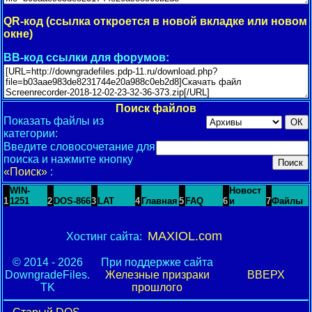
QR-код (ссылка откроется в новой вкладке или новом
окне)
BB-код ссылки для форумов:
Поиск файлов
Показать файлы из
категории:
Введите словосочетание для
поиска и нажмите кнопку
«Поиск»
:
WIN-
Новост
1
1251
2
DOS-866
3
LAT
4
Главная
5
FAQ
6
и
7
Файлы
MAXIOL.com
Хостинг сайта:
© 2014 - 2026
При поддержке сайта
DowngradeFiles.
Железные призраки
ВВЕРХ
TK
прошлого