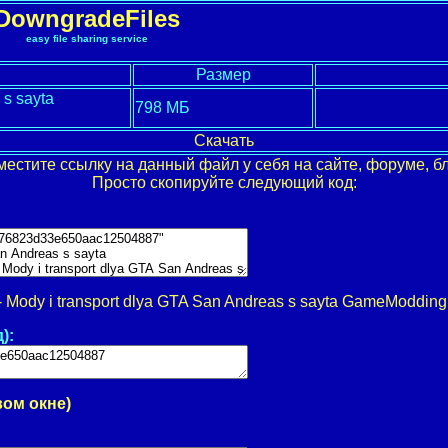
DowngradeFiles
easy file sharing service
Размер
 s sayta
798 МБ
Скачать
местите ссылку на данный файл у себя на сайте, форуме, бл
Просто скопируйте следующий код:
 Mody i transport dlya GTA San Andreas s sayta GameModding.
):
вом окне)