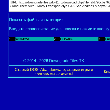
Показать файлы из категории:
Введите словосочетание для поиска и нажмите кнопк
1
WIN-1251
2
DOS-866
3
LA
© 2014 - 2026 DowngradeFiles.TK
Старый DOS. Abandonware, старые игры и
Ком
программы - скачать!