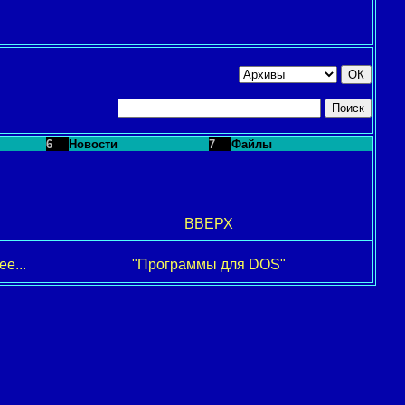
6
Новости
7
Файлы
ВВЕРХ
е...
"Программы для DOS"