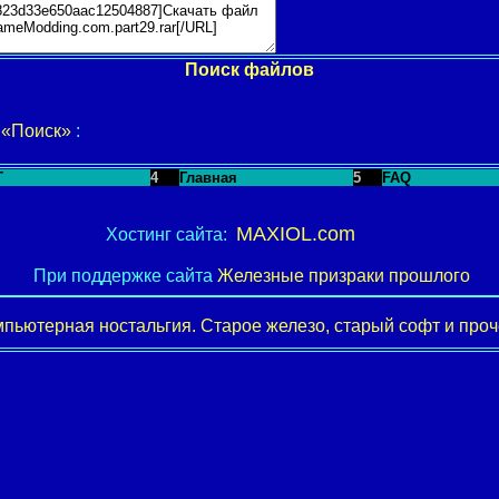
Поиск файлов
у
«Поиск»
:
T
4
Главная
5
FAQ
MAXIOL.com
Хостинг сайта:
При поддержке сайта
Железные призраки прошлого
пьютерная ностальгия. Старое железо, старый софт и проче