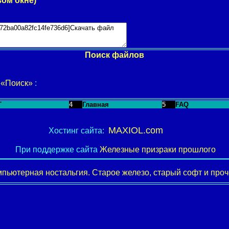
вом окне)
Поиск файлов
у
«Поиск»
:
T
4
Главная
5
FAQ
MAXIOL.com
Хостинг сайта:
При поддержке сайта
Железные призраки прошлого
пьютерная ностальгия. Старое железо, старый софт и проче