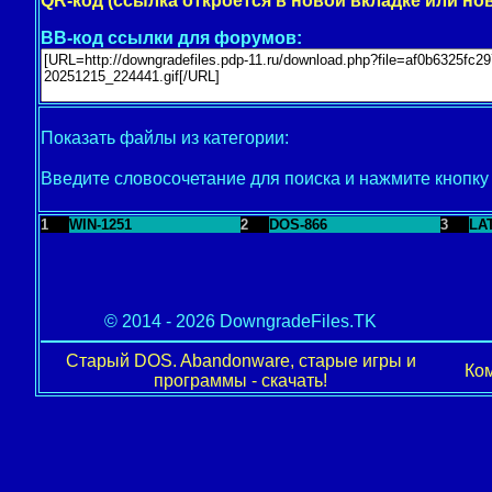
QR-код (ссылка откроется в новой вкладке или но
BB-код ссылки для форумов:
Показать файлы из категории:
Введите словосочетание для поиска и нажмите кнопк
1
WIN-1251
2
DOS-866
3
LA
© 2014 - 2026 DowngradeFiles.TK
Старый DOS. Abandonware, старые игры и
Ком
программы - скачать!