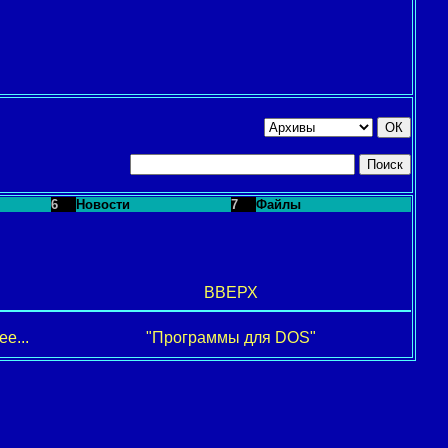
6
Новости
7
Файлы
ВВЕРХ
е...
"Программы для DOS"